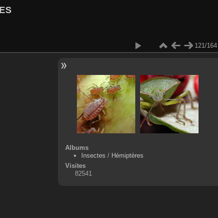
ES
121/164
Albums
Insectes
/
Hémiptères
Visites
82541