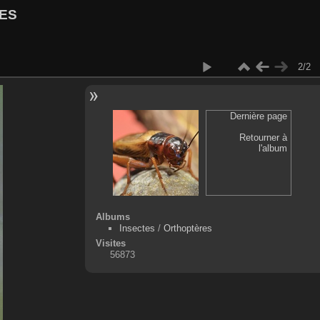
ES
2/2
Dernière page
Retourner à
l'album
Albums
Insectes
/
Orthoptères
Visites
56873