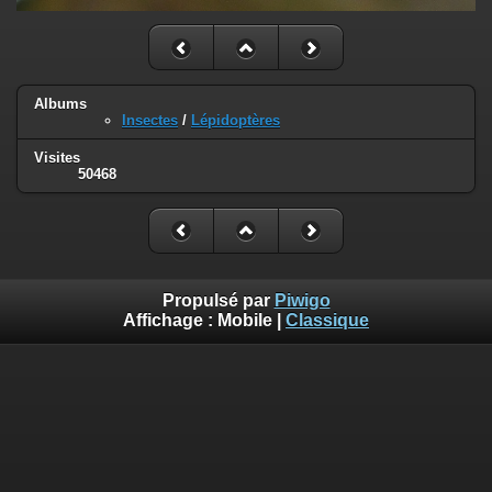
Albums
Insectes
/
Lépidoptères
Visites
50468
Propulsé par
Piwigo
Affichage :
Mobile
|
Classique