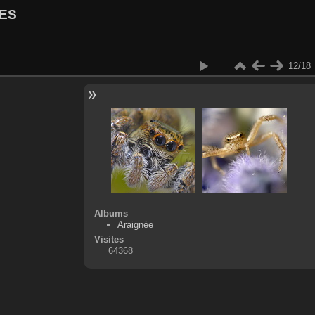
ES
12/18
Albums
Araignée
Visites
64368